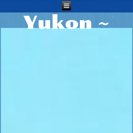
~ Penzion
Yukon ~